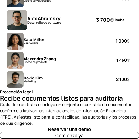
Diseño de videojuegos
Alex Abramsky
3 700
€
Hecho
Desarrollo de software
Kate Miller
1 000
$
Copywriting
Alexandra Zhang
1 450
₸
Diseño de producto
David Kim
2 100
$
Marketing
Protección legal
Recibe documentos listos para auditoría
Cada flujo de trabajo incluye un conjunto exportable de documentos
conforme a las Normas Internacionales de Información Financiera
(IFRS). Así estás listo para la contabilidad, las auditorías y los procesos
de due diligence.
Reservar una demo
Comienza ya