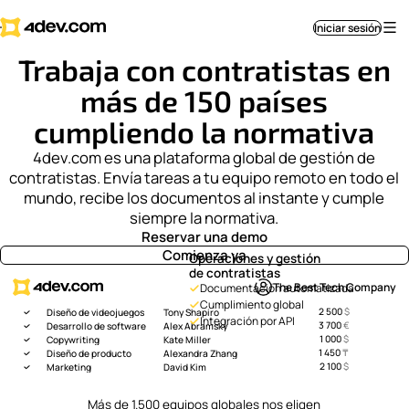
Iniciar sesión
Trabaja con contratistas en
más de 150 países
cumpliendo la normativa
4dev.com es una plataforma global de gestión de
contratistas. Envía tareas a tu equipo remoto en todo el
mundo, recibe los documentos al instante y cumple
siempre la normativa.
Reservar una demo
Comienza ya
Operaciones y gestión
de contratistas
The Best Tech Company
Documentación automatizada
Cumplimiento global
2 500
$
Diseño de videojuegos
Tony Shapiro
Integración por API
3 700
€
Desarrollo de software
Alex Abramsky
1 000
$
Copywriting
Kate Miller
1 450
₸
Diseño de producto
Alexandra Zhang
2 100
$
Marketing
David Kim
Más de 1.500 equipos globales nos eligen