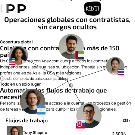
Operaciones globales con contratistas,
sin cargos ocultos
Cobertura global
Colabora con contratistas en más de 150
países
Un único acuerdo con 4dev.com cubre a todos los contratistas
independientes, sea cual sea su ubicación. Trabaja sin esfuerzo con
profesionales de Asia, la UE y más regiones.
Lista completa de países compatibles
Todo en un solo lugar
Automatiza los flujos de trabajo que
necesitas
Personaliza los niveles de acceso a la cuenta, los procesos de gestión
de tareas y los informes para cumplir los requisitos regionales.
Flujos de trabajo
(25)
Tony Shapiro
2 500
$