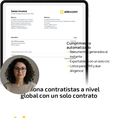
Cumplimiento
automatizado
Documentos generados al
instante
Exportables con un solo clic
Listos para IFRS y due
diligence
Gestiona contratistas a nivel
global con un solo contrato