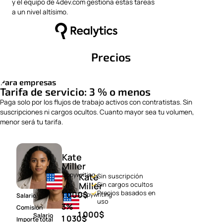
y el equipo de 4dev.com gestiona estas tareas
a un nivel altísimo.
Precios
Para empresas
Tarifa de servicio: 3 % o menos
Paga solo por los flujos de trabajo activos con contratistas. Sin
suscripciones ni cargos ocultos. Cuanto mayor sea tu volumen,
menor será tu tarifa.
Kate
Miller
Copywriting
Kate
Sin suscripción
Sin cargos ocultos
Miller
Precios basados en
1 000
$
Copywriting
Salario
uso
3%
Comisión
1 000
$
Salario
1 030
$
Importe total