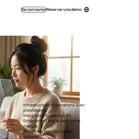
Se connecter
Réserver une démo
Infrastructure d'opérations avec
prestataires
Intégration basée sur API
Entièrement aligné avec votre
marque
Toutes les fonctionnalités
incluses