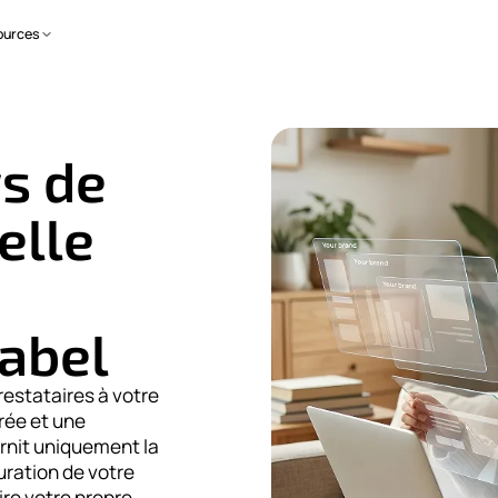
ources
s de
elle
abel
estataires à votre
rée et une
rnit uniquement la
ration de votre
ire votre propre