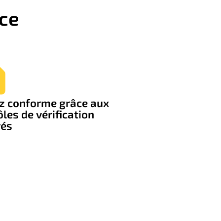
nce
z conforme grâce aux
les de vérification
rés