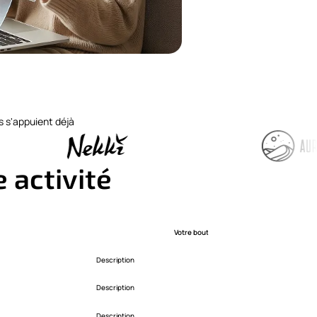
s s'appuient déjà
 activité
Votre bouton
Description
Description
Description