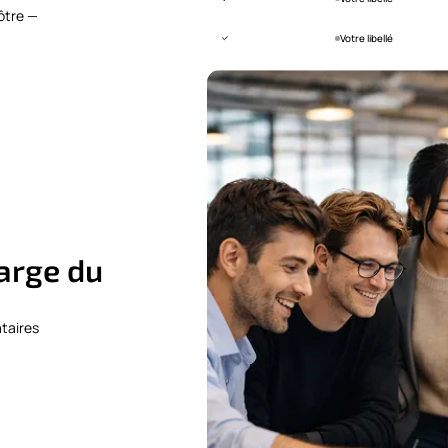
ôtre —
Votre libellé
harge du
ataires