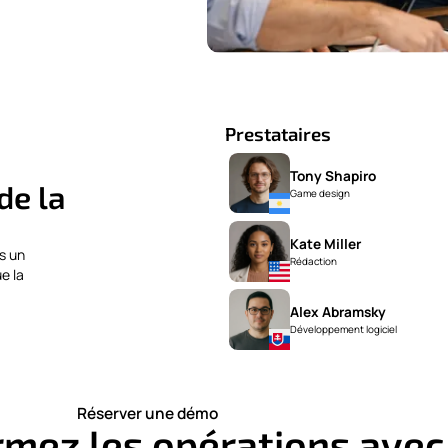
Prestataires
Tony Shapiro
de la
Game design
Kate Miller
s un
Rédaction
e la
Alex Abramsky
Développement logiciel
Réserver une démo
rmez les opérations avec