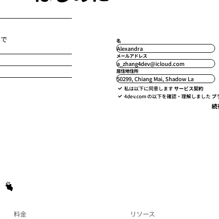
身で
名
Alexandra
メールアドレス
a_zhang4dev@icloud.com
居住地住所
50299, Chiang Mai, Shadow La
私は以下に同意します
サービス契約
4dev.com の以下を確認・理解しました
プ
続
料金
リソース