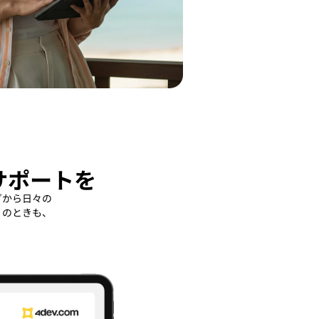
サポートを
グから日々の
りのときも、