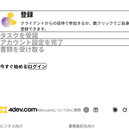
登録
クライアントからの招待で参加するか、数クリックでご自
登録できます。
タスクを受諾
アカウント設定を完了
企業からタスクが送信されると、メール通知が届き、ダッシュ
書類を受け取る
ボードにも表示されます。各タスクには、サービス内容と報酬
希望する方法で報酬を受け取るための情報を追加します。
条件が記載されています。
マイアカウントの「アクティビティログ」セクションで、いつ
でも確認・ダウンロードできます。
今すぐ始める
ログイン
4dev.comについてAIに質問:
ビジネス向け
業務委託先向け