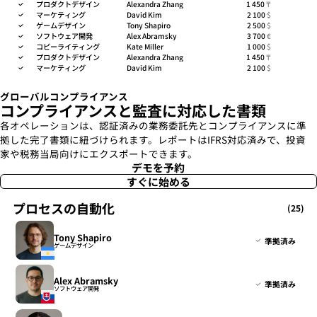
プロダクトデザイン
Alexandra Zhang
1 450
₸
マーケティング
David Kim
2 100
$
ゲームデザイン
Tony Shapiro
2 500
$
ソフトウェア開発
Alex Abramsky
3 700
€
コピーライティング
Kate Miller
1 000
$
プロダクトデザイン
Alexandra Zhang
1 450
₸
マーケティング
David Kim
2 100
$
グローバルコンプライアンス
コンプライアンスと監査に対応した書類
各オペレーションは、認証済みの業務委託先とコンプライアンスに準
拠した完了書類に紐づけられます。レポートはIFRS対応済みで、投資
家や税務当局向けにエクスポートできます。
デモを予約
すぐに始める
プロセスの自動化
(25)
Tony Shapiro
準拠済み
ゲームデザイン
Alex Abramsky
準拠済み
ソフトウェア開発