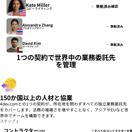
Kate Miller
準拠済み
確認
コピーライティング
Alexandra Zhang
準拠済み
プロダクトデザイン
David Kim
準拠済み
マーケティング
1つの契約で世界中の業務委託先
を管理
150か国以上の人材と協業
4dev.comとの1つの契約が、所在地を問わずすべての独立業務委託先
をカバーします。法務の複雑さを増やすことなく、アジアやEUなど世
界中でチームを構築できます。
ステップ 1
コントラクター
(25)
すべてのコントラクターを