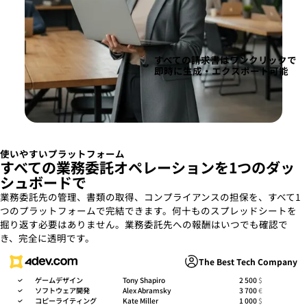
すべての請求書はワンクリックで
即時に生成・エクスポート可能
使いやすいプラットフォーム
すべての業務委託オペレーションを1つのダッ
シュボードで
業務委託先の管理、書類の取得、コンプライアンスの担保を、すべて1
つのプラットフォームで完結できます。何十ものスプレッドシートを
掘り返す必要はありません。業務委託先への報酬はいつでも確認で
き、完全に透明です。
The Best Tech Company
ゲームデザイン
Tony Shapiro
2 500
$
ソフトウェア開発
Alex Abramsky
3 700
€
コピーライティング
Kate Miller
1 000
$