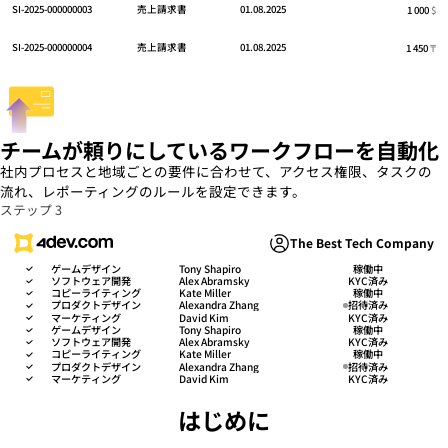
SI-2025-000000003
売上請求書
01.08.2025
1 000
$
SI-2025-000000004
売上請求書
01.08.2025
1 450
₸
チームが頼りにしているワークフローを自動化
社内プロセスと地域ごとの要件に合わせて、アクセス権限、タスクの
流れ、レポーティングのルールを設定できます。
ステップ 3
The Best Tech Company
ゲームデザイン
Tony Shapiro
稼働中
ソフトウェア開発
Alex Abramsky
KYC済み
コピーライティング
Kate Miller
稼働中
プロダクトデザイン
Alexandra Zhang
招待済み
マーケティング
David Kim
KYC済み
ゲームデザイン
Tony Shapiro
稼働中
ソフトウェア開発
Alex Abramsky
KYC済み
コピーライティング
Kate Miller
稼働中
プロダクトデザイン
Alexandra Zhang
招待済み
マーケティング
David Kim
KYC済み
はじめに