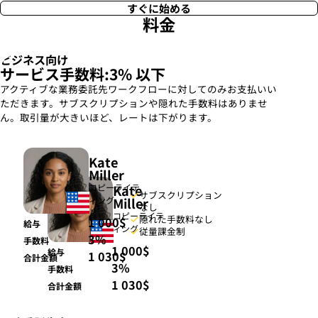
メールアドレス
国
すぐに始める
コントラクター
ステータス
給与
料金
期限
Tony Shapiro
Tony Shapiro
tony@mail.com
tony@mail.com
プロジェクト分析
確認済み
Tony Shapiro
Alex Abramsky
Alex Abramsky
ビジネス向け
800,80
EUR
alex@mail.com
alex@mail.com
15/03
サービス手数料:3% 以下
エンジニアリングと開発
確認済み
Alex Abramsky
Kate Miller
Kate Miller
アクティブな業務委託先ワークフローに対してのみお支払いい
1 560,00
EUR
kate@mail.com
kate@mail.com
18/03
ただきます。サブスクリプションや隠れた手数料はありませ
サポートサービス
保留中
Kate Miller
ん。取引量が大きいほど、レートは下がります。
Alexandra Zhang
Alexandra Zhang
426,40
EUR
alex.z@mail.com
alex.z@mail.com
20/03
プロダクトデザイン
却下
Alexandra Zhang
David Kim
David Kim
1 508,00
EUR
david@mail.com
Kate
david@mail.com
コントラクターを

22/03
マーケティングキャンペーン
確認済み
インポート
Miller
David Kim
2 184,00
EUR
コピーライテ
Kate
25/03
サブスクリプション
ィング
Miller
なし
コピーライテ
隠れた手数料なし
1 000
$
給与
ィング
従量課金制
3%
手数料
1 000
$
給与
1 030
$
合計金額
3%
手数料
1 030
$
合計金額