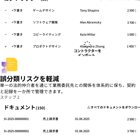
下書き
ゲームデザイン
Tony Shapiro
2 500
$
下書き
ソフトウェア開発
Alex Abramsky
3 700
€
下書き
コピーライティング
Kate Miller
1 000
$
下書き
プロダクトデザイン
Alexandra Zhang
1 450
₸
 コントラクターを

インポート 
誤分類リスクを軽減
単一の法的仲介者を通じて業務委託先との関係を体系的に保ち、契約
と記録を一か所で管理できます。
ステップ 2
ドキュメント
(150)
すべてのドキュメントをダウンロ
SI-2025-000000001
売上請求書
01.08.2025
2 500
$
SI-2025-000000002
売上請求書
01.08.2025
3 700
€