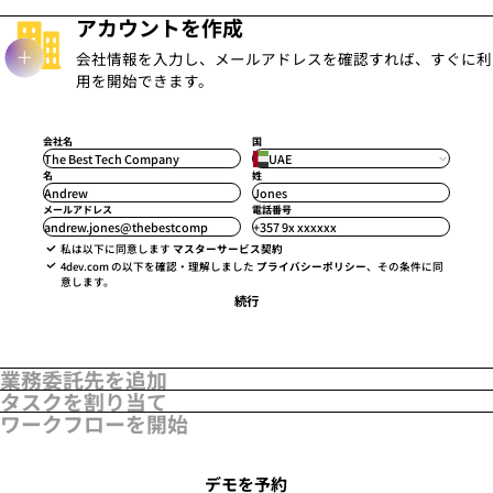
アカウントを作成
会社情報を入力し、メールアドレスを確認すれば、すぐに利
用を開始できます。
会社名
国
The Best Tech Company
UAE
名
姓
Andrew
Jones
メールアドレス
電話番号
andrew.jones@thebestcomp
+357 9x xxxxxx
私は以下に同意します
マスターサービス契約
4dev.com の以下を確認・理解しました
プライバシーポリシー
、その条件に同
意します。
続行
業務委託先を追加
タスクを割り当て
メールでメンバーを招待するか、リストをアップロードしま
ワークフローを開始
す。各独立業務委託先は、4dev.comとの同じ契約のもとでオン
業務の種類を指定します:開発、マーケティング、デザインな
コントラクター
(25)
ボーディングされます。
ど。タスクの詳細を追加すれば、レポートにも反映されます。
必要なワークフローを開始し、完了したら確認して承認しま
ワークフロー
(25)
コンプライアンス
(25)
す — すべて1つのダッシュボードで完結します。
氏名
デモを予約
氏名
メールアドレス
タスク名