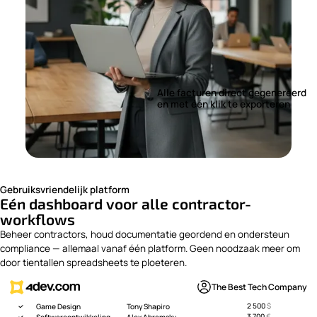
Alle facturen direct gegenereerd
en met één klik te exporteren
Gebruiksvriendelijk platform
Eén dashboard voor alle contractor-
workflows
Beheer contractors, houd documentatie geordend en ondersteun
compliance — allemaal vanaf één platform. Geen noodzaak meer om
door tientallen spreadsheets te ploeteren.
The Best Tech Company
2 500
$
Game Design
Tony Shapiro
3 700
€
Softwareontwikkeling
Alex Abramsky