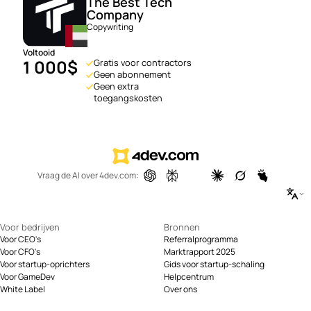
The Best Tech
Company
Copywriting
Voltooid
1 000
$
Gratis voor contractors
Geen abonnement
Geen extra
toegangskosten
Vraag de AI over 4dev.com:
Voor bedrijven
Bronnen
Voor CEO's
Referralprogramma
Voor CFO's
Marktrapport 2025
Voor startup-oprichters
Gids voor startup-schaling
Voor GameDev
Helpcentrum
White Label
Over ons