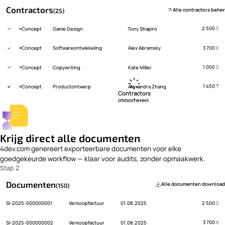
Contractors
Alle contractors behe
(25)
2 500
$
Concept
Game Design
Tony Shapiro
3 700
€
Concept
Softwareontwikkeling
Alex Abramsky
1 000
$
Concept
Copywriting
Kate Miller
1 450
₸
Concept
Productontwerp
Alexandra Zhang
 Contractors

importeren 
Krijg direct alle documenten
4dev.com genereert exporteerbare documenten voor elke
goedgekeurde workflow — klaar voor audits, zonder opmaakwerk.
Stap 2
Documenten
Alle documenten downloa
(150)
2 500
$
SI-2025-000000001
Verkoopfactuur
01.08.2025
3 700
€
SI-2025-000000002
Verkoopfactuur
01.08.2025