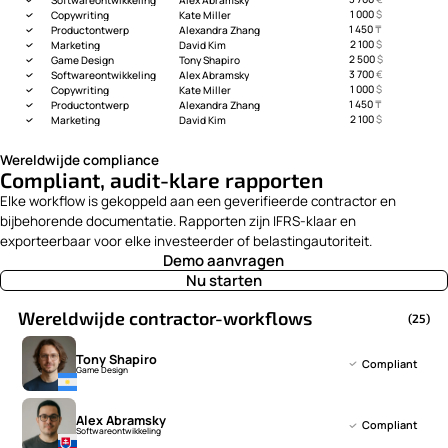
1 000
$
Copywriting
Kate Miller
1 450
₸
Productontwerp
Alexandra Zhang
2 100
$
Marketing
David Kim
2 500
$
Game Design
Tony Shapiro
3 700
€
Softwareontwikkeling
Alex Abramsky
1 000
$
Copywriting
Kate Miller
1 450
₸
Productontwerp
Alexandra Zhang
2 100
$
Marketing
David Kim
Wereldwijde compliance
Compliant, audit-klare rapporten
Elke workflow is gekoppeld aan een geverifieerde contractor en
bijbehorende documentatie. Rapporten zijn IFRS-klaar en
exporteerbaar voor elke investeerder of belastingautoriteit.
Demo aanvragen
Nu starten
Wereldwijde contractor-workflows
(25)
Tony Shapiro
Compliant
Game Design
Alex Abramsky
Compliant
Softwareontwikkeling