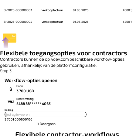
1 000
$
SI-2025-000000003
Verkoopfactuur
01.08.2025
1 450
₸
SI-2025-000000004
Verkoopfactuur
01.08.2025
Flexibele toegangsopties voor contractors
Contractors kunnen de op 4dev.com beschikbare workflow-opties
gebruiken, afhankelijk van de platformconfiguratie.
Stap 3
Workflow-opties openen
Bron
$
3 700 USD
Bestemming
5488 88** **** 4063
Bedrag
3 700
1 000
500
100
Doorgaan
Flexibele contractor-workflows,