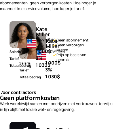
kate@mail.com
18/03
abonnementen, geen verborgen kosten. Hoe hoger je
Support
In behandeling
Kate Miller
maandelijkse servicevolume, hoe lager je tarief.
Alexandra Zhang
Alexandra Zhang
426,40
EUR
alex.z@mail.com
alex.z@mail.com
20/03
Productontwerp
Afgewezen
Alexandra Zhang
David Kim
David Kim
1 508,00
EUR
david@mail.com
david@mail.com
Contractors

22/03
Kate
Marketingcampagne
Geverifieerd
importeren
David Kim
Miller
2 184,00
EUR
25/03
Copywriting
Kate
Geen abonnement
Geen verborgen
Miller
kosten
1 000
$
Copywriting
Salaris
Prijs op basis van
3%
Tarief
gebruik
1 000
$
Salaris
1 030
$
Totaalbedrag
3%
Tarief
1 030
$
Totaalbedrag
Voor contractors
Geen platformkosten
Werk wereldwijd samen met bedrijven met vertrouwen, terwijl u
in lijn blijft met lokale wet- en regelgeving.